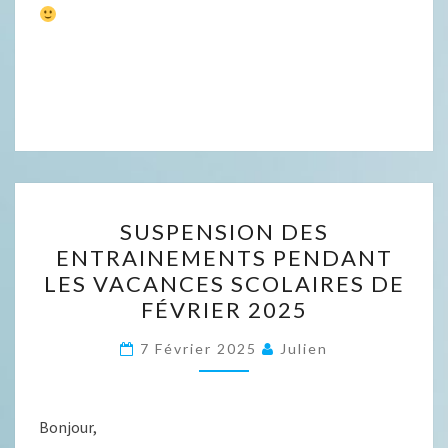
SUSPENSION
SUSPENSION DES
DES
ENTRAINEMENTS PENDANT
ENTRAINEMENTS
LES VACANCES SCOLAIRES DE
PENDANT
FÉVRIER 2025
LES
VACANCES
7 Février 2025
Julien
SCOLAIRES
DE
Bonjour,
FÉVRIER