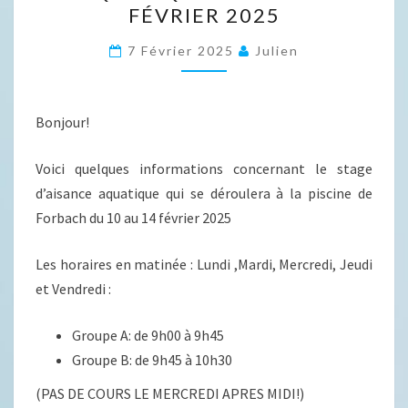
FÉVRIER 2025
D’AISANCE
AQUATIQUE
7 Février 2025
Julien
–
10
Bonjour!
AU
14
Voici quelques informations concernant le stage
FÉVRIER
d’aisance aquatique qui se déroulera à la piscine de
2025
Forbach du 10 au 14 février 2025
Les horaires en matinée : Lundi ,Mardi, Mercredi, Jeudi
et Vendredi :
Groupe A: de 9h00 à 9h45
Groupe B: de 9h45 à 10h30
(PAS DE COURS LE MERCREDI APRES MIDI!)