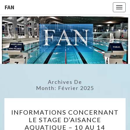
FAN
Togg
navig
FAN
Archives De
Month:
Février 2025
INFORMATIONS
INFORMATIONS CONCERNANT
CONCERNANT
LE STAGE D’AISANCE
LE
AQUATIQUE – 10 AU 14
STAGE