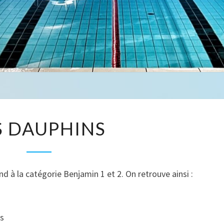
LES
S DAUPHINS
DAUPHINS
d à la catégorie Benjamin 1 et 2. On retrouve ainsi :
ns