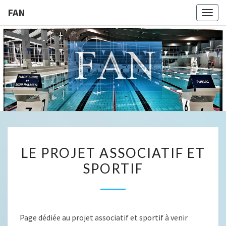
FAN
Togg
navig
FAN
LE
LE PROJET ASSOCIATIF ET
PROJET
SPORTIF
ASSOCIATIF
ET
SPORTIF
Page dédiée au projet associatif et sportif à venir