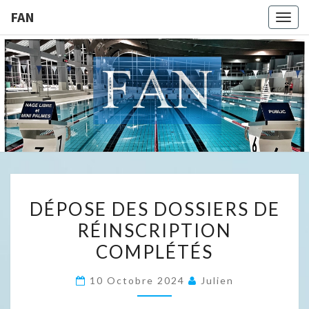
FAN
Togg
navig
FAN
DÉPOSE
DÉPOSE DES DOSSIERS DE
DES
RÉINSCRIPTION
DOSSIERS
COMPLÉTÉS
DE
RÉINSCRIPTION
10 Octobre 2024
Julien
COMPLÉTÉS