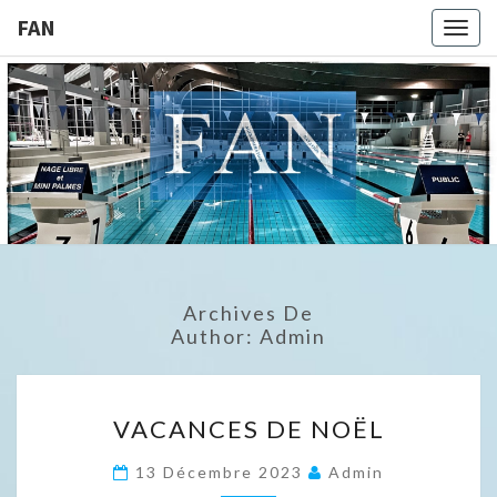
FAN
Togg
navig
FAN
Archives De
Author:
Admin
VACANCES
VACANCES DE NOËL
DE
NOËL
13 Décembre 2023
Admin