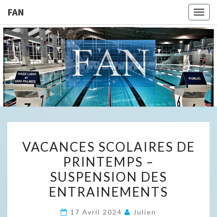
FAN
Togg
navig
FAN
VACANCES
VACANCES SCOLAIRES DE
SCOLAIRES
PRINTEMPS –
DE
SUSPENSION DES
PRINTEMPS
–
ENTRAINEMENTS
SUSPENSION
17 Avril 2024
Julien
DES