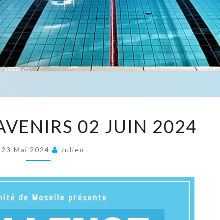
CHALLENGE
VENIRS 02 JUIN 2024
AVENIRS
02
23 Mai 2024
Julien
JUIN
2024